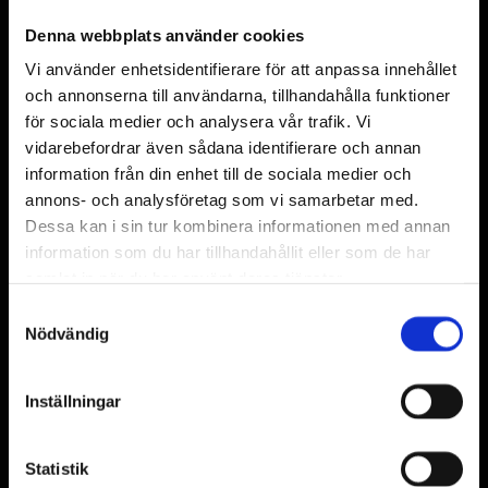
Åstorp
Denna webbplats använder cookies
Vi använder enhetsidentifierare för att anpassa innehållet
Hyllinge
och annonserna till användarna, tillhandahålla funktioner
Bjuv
för sociala medier och analysera vår trafik. Vi
vidarebefordrar även sådana identifierare och annan
Mörarp
information från din enhet till de sociala medier och
Helsingborg
annons- och analysföretag som vi samarbetar med.
Dessa kan i sin tur kombinera informationen med annan
Att arbeta lokalt är viktigt för mig – det gör att
information som du har tillhandahållit eller som de har
jag kan erbjuda snabb leverans och en mer
samlat in när du har använt deras tjänster.
personlig service.
Samtyckesval
Nödvändig
Varför välja Blomsterstudion
Inställningar
Över 30 års erfarenhet
En lokal florist – du har direkt kontakt med
Statistik