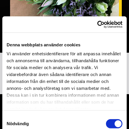
Denna webbplats använder cookies
Vi använder enhetsidentifierare för att anpassa innehållet
och annonserna till användarna, tillhandahålla funktioner
för sociala medier och analysera vår trafik. Vi
Se våra recensioner
vidarebefordrar även sådana identifierare och annan
information från din enhet till de sociala medier och
annons- och analysföretag som vi samarbetar med.
Dessa kan i sin tur kombinera informationen med annan
information som du har tillhandahållit eller som de har
samlat in när du har använt deras tjänster.
BESTÄLL ARRANGEMANG SOM
Samtyckesval
DU KAN FÅ PRECIS SOM DU VILL
Nödvändig